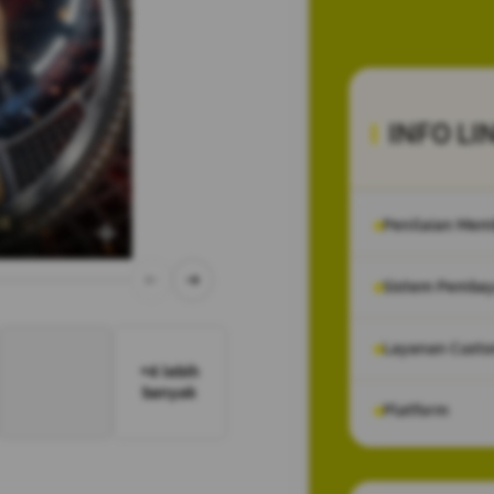
INFO LI
Penilaian Mem
Sebelumnya
Berikutnya
Sistem Pemba
Layanan Custo
+4 lebih
banyak
Platform