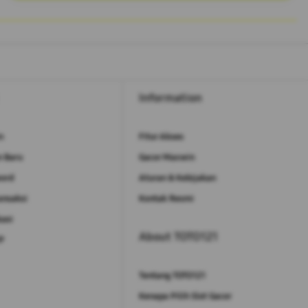
Information
n
Fitur Akses
n Baru
Gacor Maxwin
ord
Aturan & Kebijakan
ansaksi
Kontak Resmi
kasi
About TOTO121
P
Tentang TOTO121
Kenapa Pilih Slot Gacor