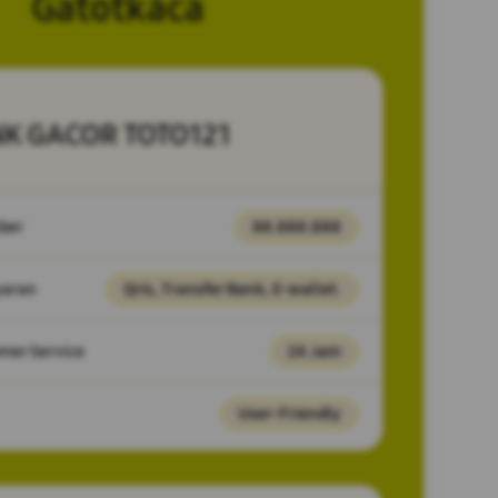
Gatotkaca
NK GACOR TOTO121
ber
88.888.888
yaran
Qris, Transfer Bank, E-wallet.
mer Service
24 Jam
User-Friendly