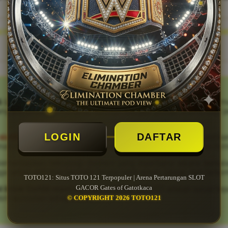
ISTEM PEMBAYARAN
LAYANAN SUPPOR
4 Metode
24/7
& Link Slot88 Resmi No 1
yang menawarkan pengalaman bermain
ang kemenangan menarik, TOTO121 menjadi pilihan utama bagi p
LOGIN
DAFTAR
slot88 resmi
serta alternatif yang selalu aktif untuk memastik
ainan slot gacor dapat dinikmati dengan kecepatan tinggi dan m
mentasikan teknologi modern yang diperbarui secara berkala
a setiap aktivitas bermain terasa lebih aman, lancar, dan terkon
TOTO121: Situs TOTO 121 Terpopuler | Arena Pertarungan SLOT
GACOR Gates of Gatotkaca
d & link Slot88 resmi no 1 hari ini 2026
, TOTO121 adalah solusi t
ih konsisten setiap waktu.
© COPYRIGHT 2026 TOTO121