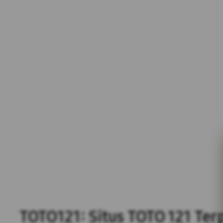
Layer Popup Close
TOTO121: Situs TOTO 121 Ter