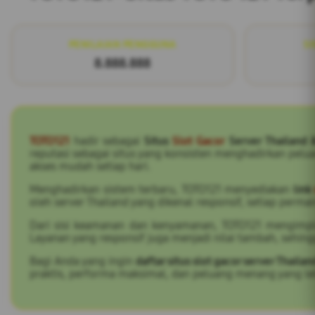
PENILAIAN PENGGUNA
S
8.888.888
TOTO121
hadir sebagai
Situs
Slot Gacor
Server Thailand 
reputasi sebagai situs yang konsisten menghadirkan pelu
akses mudah setiap hari.
Menghadirkan sistem terbaru, TOTO121 menyediakan
link
oleh server Thailand yang dikenal responsif, setiap perm
Dari sisi keamanan dan kenyamanan, TOTO121 mengimple
Layanan yang responsif juga menjadi nilai tambah, sehingg
Bagi Anda yang ingin
daftar situs slot gacor server Thailan
praktis, performa maksimal, dan peluang menang yang leb