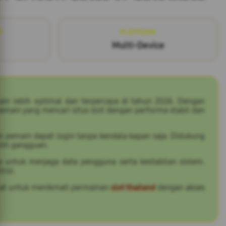
T
PLATFORM
Multi-Device
 lebih optimal dan terpercaya di tahun 2026. Dengan
emain yang mencari situs slot dengan performa stabil dan
an pemain dapat login tanpa kendala kapan saja. Didukung
inim gangguan.
 untuk menjaga data pengguna serta kestabilan sistem.
trol.
epat untuk menikmati permainan
slot thailand
dengan akses