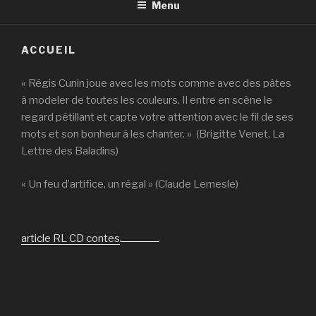
Menu
ACCUEIL
« Régis Cunin joue avec les mots comme avec des pâtes
à modeler de toutes les couleurs. Il entre en scène le
regard pétillant et capte votre attention avec le fil de ses
mots et son bonheur à les chanter. » (Brigitte Venet, La
Lettre des Baladins)
« Un feu d’artifice, un régal » (Claude Lemesle)
article RL CD contes